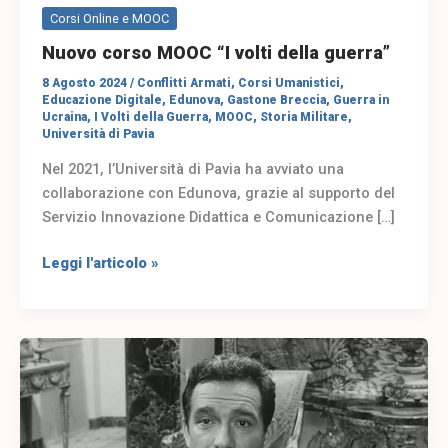
Corsi Online e MOOC
Nuovo corso MOOC “I volti della guerra”
8 Agosto 2024
/
Conflitti Armati
,
Corsi Umanistici
,
Educazione Digitale
,
Edunova
,
Gastone Breccia
,
Guerra in
Ucraina
,
I Volti della Guerra
,
MOOC
,
Storia Militare
,
Università di Pavia
Nel 2021, l’Università di Pavia ha avviato una
collaborazione con Edunova, grazie al supporto del
Servizio Innovazione Didattica e Comunicazione […]
Leggi l'articolo »
Da
Nord
a
Sud
“In