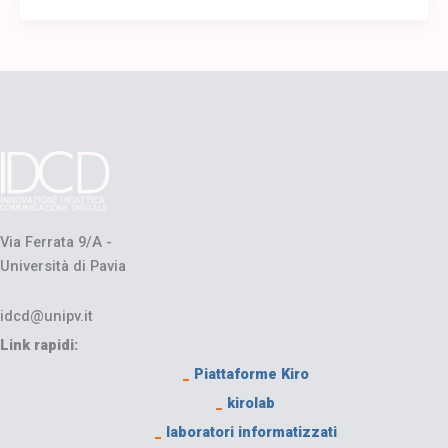
Via Ferrata 9/A -
Università di Pavia
idcd@unipv.it
Link rapidi:
_
Piattaforme Kiro
_
kirolab
_
laboratori informatizzati