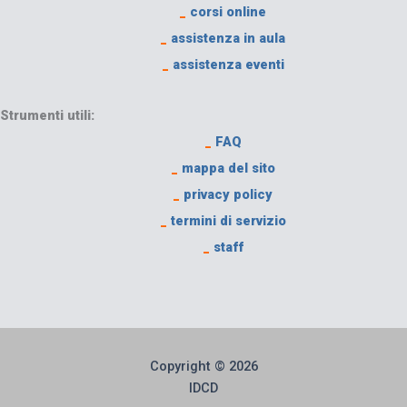
_
corsi online
_
assistenza in aula
_
assistenza eventi
Strumenti utili:
_
FAQ
_
mappa del sito
_
privacy policy
_
termini di servizio
_
staff
Copyright © 2026
IDCD