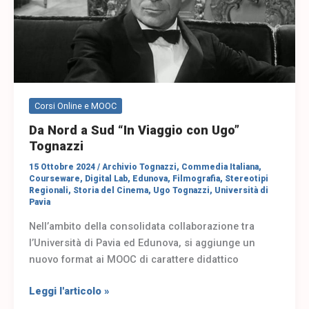
Viaggio
con
Ugo”
Tognazzi
Corsi Online e MOOC
Da Nord a Sud “In Viaggio con Ugo”
Tognazzi
15 Ottobre 2024
/
Archivio Tognazzi
,
Commedia Italiana
,
Courseware
,
Digital Lab
,
Edunova
,
Filmografia
,
Stereotipi
Regionali
,
Storia del Cinema
,
Ugo Tognazzi
,
Università di
Pavia
Nell’ambito della consolidata collaborazione tra
l’Università di Pavia ed Edunova, si aggiunge un
nuovo format ai MOOC di carattere didattico
Leggi l'articolo »