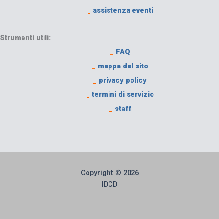
_
assistenza eventi
Strumenti utili:
_
FAQ
_
mappa del sito
_
privacy policy
_
termini di servizio
_
staff
Copyright © 2026
IDCD