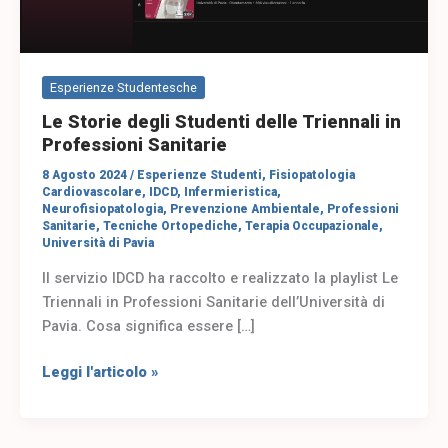
Sanitarie
Esperienze Studentesche
Le Storie degli Studenti delle Triennali in
Professioni Sanitarie
8 Agosto 2024
/
Esperienze Studenti
,
Fisiopatologia
Cardiovascolare
,
IDCD
,
Infermieristica
,
Neurofisiopatologia
,
Prevenzione Ambientale
,
Professioni
Sanitarie
,
Tecniche Ortopediche
,
Terapia Occupazionale
,
Università di Pavia
Il servizio IDCD ha raccolto e realizzato la playlist Le
Triennali in Professioni Sanitarie dell’Università di
Pavia. Cosa significa essere […]
Leggi l'articolo »