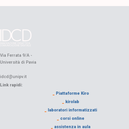
Via Ferrata 9/A -
Università di Pavia
idcd@unipv.it
Link rapidi:
_
Piattaforme Kiro
_
kirolab
_
laboratori informatizzati
_
corsi online
_
assistenza in aula