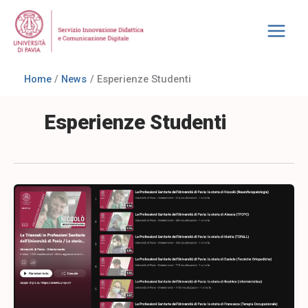
Vai
Main
al
Menu
contenuto
Home
News
Esperienze Studenti
Esperienze Studenti
Le
Storie
degli
Studenti
delle
Triennali
in
Professioni